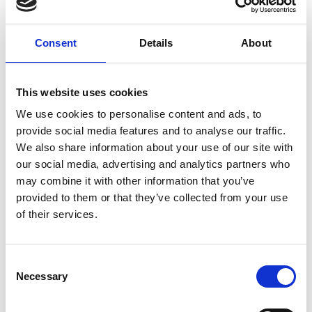
2. Que dados recolhemos?
Se autorizado pelo banner de preferências de cookies:
Consent
Details
About
Informação técnica (IP, navegador e sistema
operativo) de forma anónima;
Dados de navegação (páginas visitadas e tempo no
site) de forma anónima.
This website uses cookies
3. Como utilizamos os seus
We use cookies to personalise content and ads, to
provide social media features and to analyse our traffic.
dados?
We also share information about your use of our site with
Utilizamos os dados apenas para analisar o tráfego e
our social media, advertising and analytics partners who
melhorar o site.
may combine it with other information that you’ve
provided to them or that they’ve collected from your use
4. Cookies
of their services.
O nosso website utiliza cookies para:
Medir audiência e comportamento (por exemplo,
Consent
Google Analytics);
Necessary
Selection
Otimizar a experiência do utilizador;
Ao navegar no site, pode aceitar ou recusar cookies.